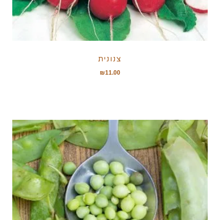
צנונית
₪
11.00