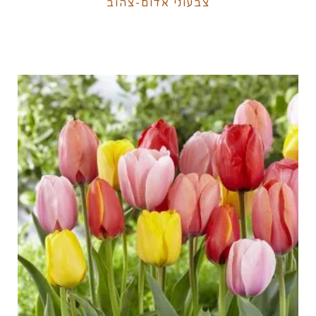
צבעוני אדום-צהוב