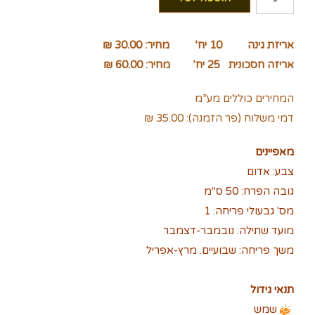
של
צבעוני
אריזת גינה 10 יח’ מחיר: 30.00 ₪
אדום
אריזה חסכונית 25 יח’ מחיר: 60.00 ₪
המחירים כוללים מע”מ
דמי משלוח (פר הזמנה): 35.00 ₪
מאפיינים
צבע: אדום
גובה הפרח: 50 ס"מ
מס' גבעולי פריחה: 1
מועד שתילה: נובמבר-דצמבר
משך פריחה: שבועיים. מרץ-אפריל
תנאי גידול
שמש