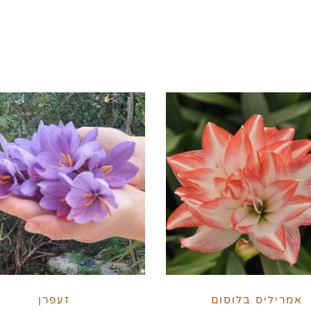
אמריליס בלוסום
זעפרן