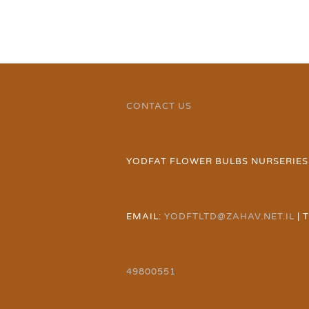
CONTACT US
YODFAT FLOWER BULBS NURSERIES
EMAIL:
YODFTLTD@ZAHAV.NET.IL
| 
49800551