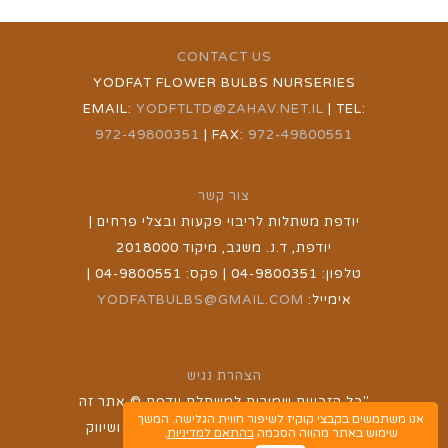
CONTACT US
YODFAT FLOWER BULBS NURSERIES
EMAIL:
YODFTLTD@ZAHAV.NET.IL
| TEL:
972-49800351
| FAX:
972-49800551
צור קשר
יודפת משתלות לריבוי פקעות ובצלי פרחים |
יודפת, ד.נ. משגב, מיקוד 2018000
טלפון: 04-9800351 | פקס: 04-9800551 |
אימייל:
YODFATBULBS@GMAIL.COM
הצהרת נגיש
"כל הזכויות שמורות למשתלת יודפת © אתר זה
אנו משתמשים בקבצי קוקיז לשיפור חווית הגלישה. המשך
נבנה ע''י חברת צונאמי - בניית אתרים ושיווק
שימוש באתר מהווה הסכמה
בהתאם למדיניות
.