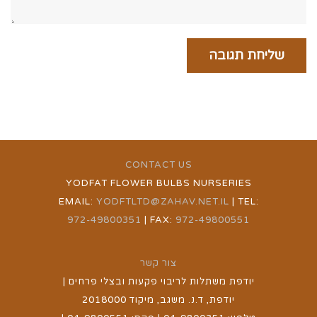
CONTACT US
YODFAT FLOWER BULBS NURSERIES
EMAIL:
YODFTLTD@ZAHAV.NET.IL
| TEL:
972-49800351
| FAX:
972-49800551
צור קשר
יודפת משתלות לריבוי פקעות ובצלי פרחים |
יודפת, ד.נ. משגב, מיקוד 2018000