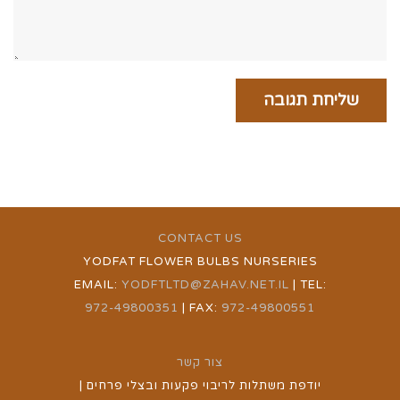
CONTACT US
YODFAT FLOWER BULBS NURSERIES
EMAIL:
YODFTLTD@ZAHAV.NET.IL
| TEL:
972-49800351
| FAX:
972-49800551
צור קשר
יודפת משתלות לריבוי פקעות ובצלי פרחים |