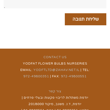
CONTACT US
YODFAT FLOWER BULBS NURSERIES
EMAIL:
YODFTLTD@ZAHAV.NET.IL
| TEL:
972-49800351
| FAX:
972-49800551
צור קשר
יודפת משתלות לריבוי פקעות ובצלי פרחים |
יודפת, ד.נ. משגב, מיקוד 2018000