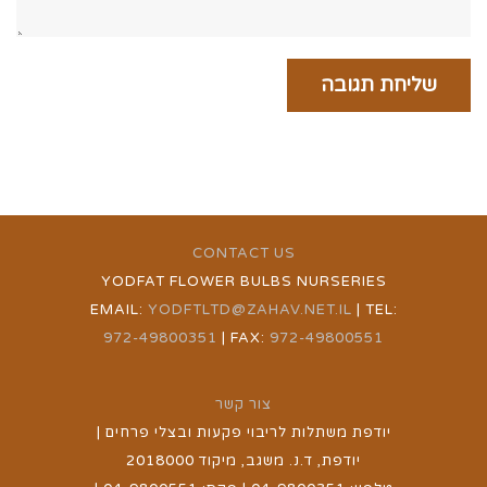
CONTACT US
YODFAT FLOWER BULBS NURSERIES
EMAIL:
YODFTLTD@ZAHAV.NET.IL
| TEL:
972-49800351
| FAX:
972-49800551
צור קשר
יודפת משתלות לריבוי פקעות ובצלי פרחים |
יודפת, ד.נ. משגב, מיקוד 2018000