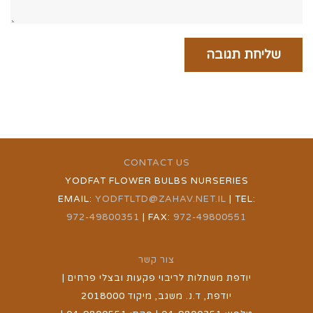
CONTACT US
YODFAT FLOWER BULBS NURSERIES
EMAIL:
YODFTLTD@ZAHAV.NET.IL
| TEL:
972-49800351
| FAX:
972-49800551
צור קשר
יודפת משתלות לריבוי פקעות ובצלי פרחים |
יודפת, ד.נ. משגב, מיקוד 2018000