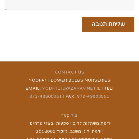
CONTACT US
YODFAT FLOWER BULBS NURSERIES
EMAIL:
YODFTLTD@ZAHAV.NET.IL
| TEL:
972-49800351
| FAX:
972-49800551
צור קשר
יודפת משתלות לריבוי פקעות ובצלי פרחים |
יודפת, ד.נ. משגב, מיקוד 2018000