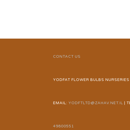
CONTACT US
YODFAT FLOWER BULBS NURSERIES
EMAIL:
YODFTLTD@ZAHAV.NET.IL
| T
49800551