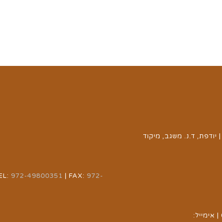
יודפת, ד.נ. משגב, מיקוד
EL:
972-49800351
| FAX:
972-