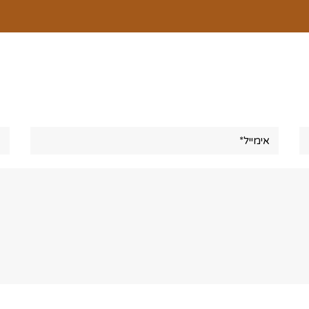
אימייל*
את