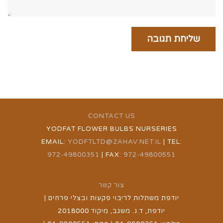
CONTACT US
YODFAT FLOWER BULBS NURSERIES
EMAIL:
YODFTLTD@ZAHAV.NET.IL
| TEL:
972-49800351
| FAX:
972-49800551
צור קשר
יודפת משתלות לריבוי פקעות ובצלי פרחים |
יודפת, ד.נ. משגב, מיקוד 2018000