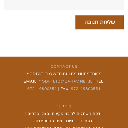
CONTACT US
YODFAT FLOWER BULBS NURSERIES
EMAIL:
YODFTLTD@ZAHAV.NET.IL
| TEL:
972-49800351
| FAX:
972-49800551
צור קשר
יודפת משתלות לריבוי פקעות ובצלי פרחים |
יודפת, ד.נ. משגב, מיקוד 2018000