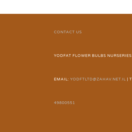
CONTACT US
YODFAT FLOWER BULBS NURSERIES
EMAIL:
YODFTLTD@ZAHAV.NET.IL
| 
49800551