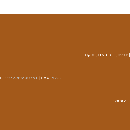
יודפת, ד.נ. משגב, מיקוד
TEL:
972-49800351
| FAX:
972-