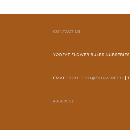
CONTACT US
YODFAT FLOWER BULBS NURSERIES
EMAIL:
YODFTLTD@ZAHAV.NET.IL
| 
49800551