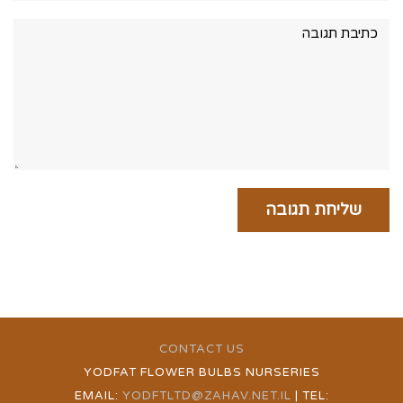
תגובה:
CONTACT US
YODFAT FLOWER BULBS NURSERIES
EMAIL:
YODFTLTD@ZAHAV.NET.IL
| TEL: